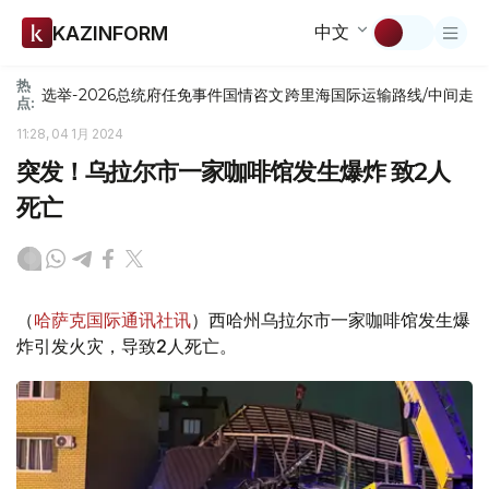
中文
KAZINFORM
热
选举-2026
总统府
任免
事件
国情咨文
跨里海国际运输路线/中间走
点:
11:28, 04 1月 2024
突发！乌拉尔市一家咖啡馆发生爆炸 致2人
死亡
（
哈萨克国际通讯社讯
）西哈州乌拉尔市一家咖啡馆发生爆
炸引发火灾，导致2人死亡。