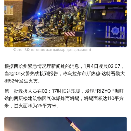
Фото: БҚО төтенше жағдайлар департаменті
根据西哈州紧急情况厅新闻处的消息，1月4日凌晨02:07，
当地101火警热线接到报告，称乌拉尔市斯热穆·达特吾勒大
街52号发生火灾。
第一批救援人员在02：17时抵达现场，发现"RIZYQ "咖啡
馆的两层楼建筑物因气体爆炸而坍塌，坍塌面积达110平方
米，过火面积为25平方米。