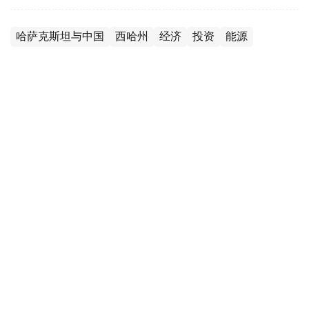
哈萨克斯坦与中国
西哈州
经济
投资
能源
木合塔尔 木拉提
编译
20:45, 10 6月 2026
西哈州代表团会见中国辽宁省企业家
（
哈萨克国际通讯社讯
）西哈萨克斯坦州州长纳瑞曼·托列
哈利耶夫（Нариман Төреғалиев）对中国进行访问框架下
与辽宁省企业界代表举行了会晤。