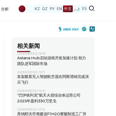
KZ
QZ
РУ
EN
中文
ق ز
ЎЗ
分析
相关新闻
2026年8月6日 14:16
Astana Hub启动游戏开发加速计划 助力
团队进军国际市场
2026年8月6日 13:11
首架载客无人驾驶航空器在阿斯塔纳完成演
示飞行
2026年8月6日 12:31
“巴伊铁列克”航天火箭综合体运营公司
2025年盈利330万坚戈
2026年8月5日 12:15
库纳耶夫市将建设F1H2O赛艇制造工厂并