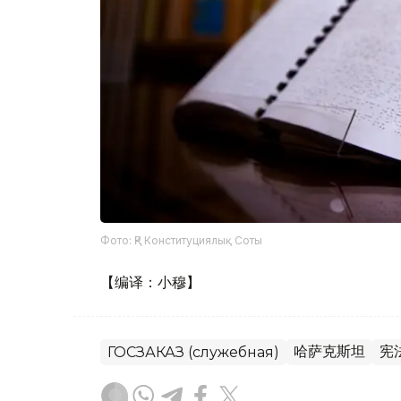
Фото: ҚР Конституциялық Соты
【编译：小穆】
哈萨克斯坦
宪
ГОСЗАКАЗ (служебная)