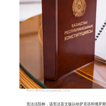
Фото: ҚР Конституциялық Соты
宪法法院称，该宪法盲文版以哈萨克语和俄罗斯