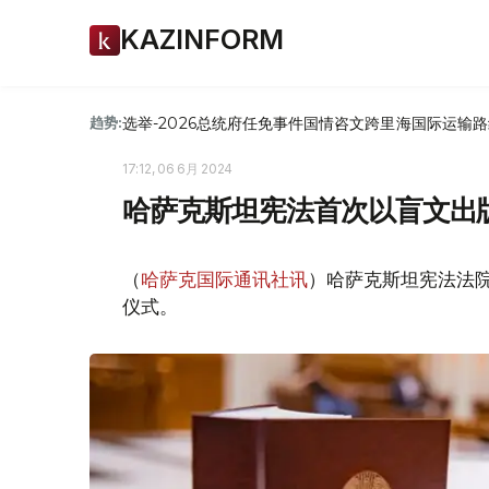
KAZINFORM
选举-2026
总统府
任免
事件
国情咨文
跨里海国际运输路
趋势:
17:12, 06 6月 2024
哈萨克斯坦宪法首次以盲文出
（
哈萨克国际通讯社讯
）哈萨克斯坦宪法法
仪式。