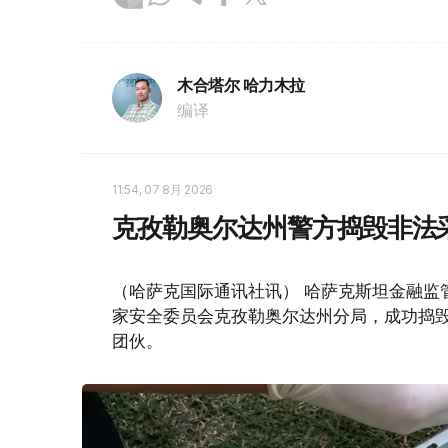
木合塔尔 哈力木拉
编译
11:54, 07 8月 2026
克孜勒奥尔达州警方捣毁非法
（哈萨克国际通讯社讯） 哈萨克斯坦金融监
家安全委员会克孜勒奥尔达州分局，成功捣毁
团伙。