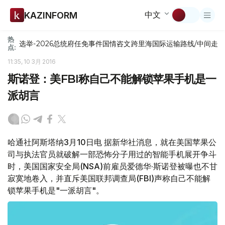
中文
KAZINFORM
热
选举-2026
总统府
任免
事件
国情咨文
跨里海国际运输路线/中间走
点:
11:35, 10 3月 2016
斯诺登：美FBI称自己不能解锁苹果手机是一
派胡言
哈通社阿斯塔纳3月10日电 据新华社消息，就在美国苹果公
司与执法官员就破解一部恐怖分子用过的智能手机展开争斗
时，美国国家安全局(NSA)前雇员爱德华·斯诺登被曝也不甘
寂寞地卷入，并直斥美国联邦调查局(FBI)声称自己不能解
锁苹果手机是"一派胡言"。