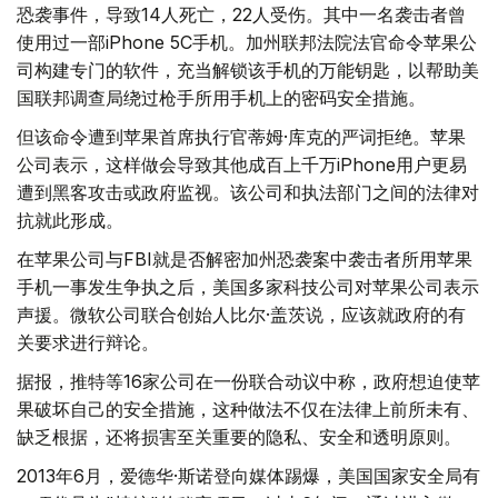
恐袭事件，导致14人死亡，22人受伤。其中一名袭击者曾
使用过一部iPhone 5C手机。加州联邦法院法官命令苹果公
司构建专门的软件，充当解锁该手机的万能钥匙，以帮助美
国联邦调查局绕过枪手所用手机上的密码安全措施。
但该命令遭到苹果首席执行官蒂姆·库克的严词拒绝。苹果
公司表示，这样做会导致其他成百上千万iPhone用户更易
遭到黑客攻击或政府监视。该公司和执法部门之间的法律对
抗就此形成。
在苹果公司与FBI就是否解密加州恐袭案中袭击者所用苹果
手机一事发生争执之后，美国多家科技公司对苹果公司表示
声援。微软公司联合创始人比尔·盖茨说，应该就政府的有
关要求进行辩论。
据报，推特等16家公司在一份联合动议中称，政府想迫使苹
果破坏自己的安全措施，这种做法不仅在法律上前所未有、
缺乏根据，还将损害至关重要的隐私、安全和透明原则。
2013年6月，爱德华·斯诺登向媒体踢爆，美国国家安全局有