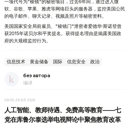
一项代号为"棱镜"的秘密项目，过去6年间，通过进入微
软、谷歌、苹果、雅虎等网络巨头的服务器，监控美国公民
的电子邮件、聊天记录、视频及照片等秘密资料。
美国国家安全局前雇员、"棱镜门"泄密者爱德华·斯诺登曾
获2015年诺贝尔和平奖提名。获得提名理由是揭露美国政
府的大规模监控行为。
信息技术
黄金储备
国际
信息安全
政治
без автора
编译
09:05, 06 8月 2026
人工智能、教师待遇、免费高等教育——七
党在库鲁尔泰选举电视辩论中聚焦教育改革