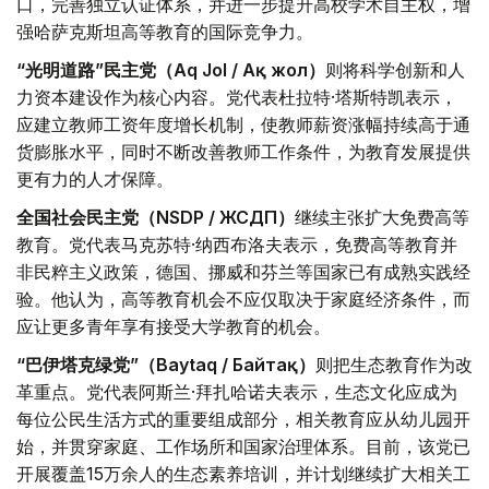
口，完善独立认证体系，并进一步提升高校学术自主权，增
强哈萨克斯坦高等教育的国际竞争力。
“光明道路”民主党（Aq Jol / Ақ жол）
则将科学创新和人
力资本建设作为核心内容。党代表杜拉特·塔斯特凯表示，
应建立教师工资年度增长机制，使教师薪资涨幅持续高于通
货膨胀水平，同时不断改善教师工作条件，为教育发展提供
更有力的人才保障。
全国社会民主党（NSDP / ЖСДП）
继续主张扩大免费高等
教育。党代表马克苏特·纳西布洛夫表示，免费高等教育并
非民粹主义政策，德国、挪威和芬兰等国家已有成熟实践经
验。他认为，高等教育机会不应仅取决于家庭经济条件，而
应让更多青年享有接受大学教育的机会。
“巴伊塔克绿党”（Baytaq / Байтақ）
则把生态教育作为改
革重点。党代表阿斯兰·拜扎哈诺夫表示，生态文化应成为
每位公民生活方式的重要组成部分，相关教育应从幼儿园开
始，并贯穿家庭、工作场所和国家治理体系。目前，该党已
开展覆盖15万余人的生态素养培训，并计划继续扩大相关工