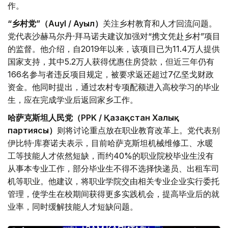
作。
“乡村党”（Auyl / Ауыл）
关注乡村教育和人才回流问题。
党代表沙赫马尔丹·拜马诺夫建议加强对“携文凭赴乡村”项目
的监督。他介绍，自2019年以来，该项目已为11.4万人提供
国家支持，其中5.2万人获得优惠住房贷款，但近三年仍有
166名参与者违反项目规定，被要求返还超过7亿坚戈财政
资金。他同时提出，通过农村专项配额进入高校学习的毕业
生，应在完成学业后返回家乡工作。
哈萨克斯坦人民党（PPK / Қазақстан Халық
партиясы）
则将讨论重点放在职业教育改革上。党代表别
伊比特·库赛诺夫表示，目前哈萨克斯坦机械维修工、水暖
工等技能人才依然短缺，而约40%的职业院校毕业生没有
从事本专业工作，部分毕业生不得不选择快递员、出租车司
机等职业。他建议，将职业学院交由相关专业企业实行委托
管理，使学生在校期间获得更多实践机会，提高毕业后的就
业率，同时缓解技能人才短缺问题。