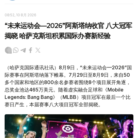
08:52, 10 8月 2026
“未来运动会—2026”阿斯塔纳收官 八大冠军
揭晓 哈萨克斯坦积累国际办赛新经验
（哈萨克国际通讯社讯）8月9日，“未来运动会—2026”国
际赛事在阿斯塔纳落下帷幕。7月29日至8月9日，来自50
多个国家和地区的800余名参赛者围绕8个项目展开角逐，
总奖金池达465万美元。随着虚实融合足球和《Mobile
Legends: Bang Bang》（MLBB）项目冠军在最后一个比
赛日产生，本届赛事八大项目冠军全部揭晓。