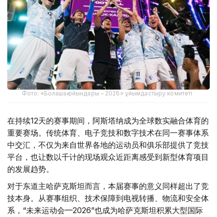
Фото: «Болашақ ойындары – 2026» ұйымдастыру комитеті
在持续12天的赛事期间，阿斯塔纳成为全球数实融合体育的
重要赛场。传统体育、电子竞技和数字技术在同一赛事体系
中交汇，不仅为来自世界各地的运动员和俱乐部提供了竞技
平台，也让数以千计的现场观众近距离感受到新型体育项目
的发展趋势。
对于东道主哈萨克斯坦而言，本届赛事的意义同样超出了竞
技本身。从赛事组织、技术保障到电视转播、物流和安全体
系，“未来运动会—2026”也成为哈萨克斯坦积累大型国际