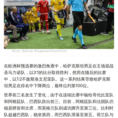
Фото: Виктор Федюнин/Kazinform
在欧洲杯预选赛的激烈角逐中，哈萨克斯坦男足在主场迎战
圣马力诺队，以3:1的比分取得胜利，然而在随后的比赛
中，以1:2不敌斯洛文尼亚队。这一系列结果导致哈萨克斯
坦男足在排名中下降两位，最终位列第100位。
世界前三名发生了变化，由于在连续比赛中输给哥伦比亚队
和阿根廷队，巴西队跌出前三。目前，阿根廷队和法国队仍
稳居榜首和次席，而英格兰队则成功蹿升至第三位。比利时
队超越巴西队，稳坐第四，而巴西队滑落至第五。荷兰队与