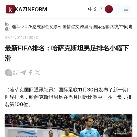
中文
KAZINFORM
热
选举-2026
总统府
任免
事件
国情咨文
跨里海国际运输路线/中间走
点:
07:44, 01 12月 2023
最新FIFA排名：哈萨克斯坦男足排名小幅下
滑
（哈萨克国际通讯社讯）国际足联11月30日发布了新一期
世界排名，哈萨克斯坦男足在当月国际比赛中一胜一负，排
名第100位。