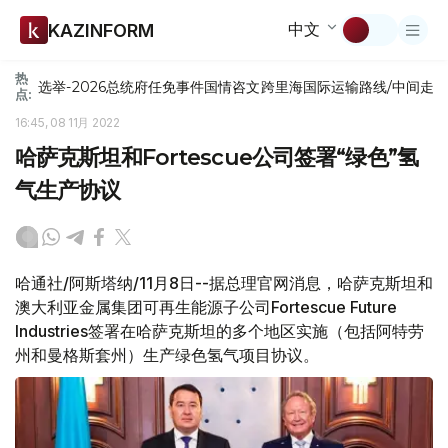
中文
KAZINFORM
热
选举-2026
总统府
任免
事件
国情咨文
跨里海国际运输路线/中间走
点:
16:45, 08 11月 2022
哈萨克斯坦和Fortescue公司签署“绿色”氢
气生产协议
哈通社/阿斯塔纳/11月8日--据总理官网消息，哈萨克斯坦和
澳大利亚金属集团可再生能源子公司Fortescue Future
Industries签署在哈萨克斯坦的多个地区实施（包括阿特劳
州和曼格斯套州）生产绿色氢气项目协议。