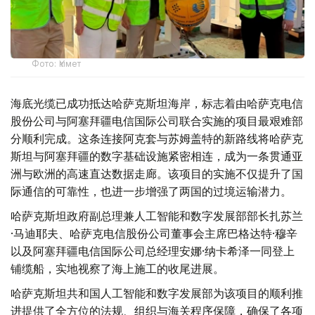
Фото: Үкімет
海底光缆已成功抵达哈萨克斯坦海岸，标志着由哈萨克电信
股份公司与阿塞拜疆电信国际公司联合实施的项目最艰难部
分顺利完成。这条连接阿克套与苏姆盖特的新路线将哈萨克
斯坦与阿塞拜疆的数字基础设施紧密相连，成为一条贯通亚
洲与欧洲的高速直达数据走廊。该项目的实施不仅提升了国
际通信的可靠性，也进一步增强了两国的过境运输潜力。
哈萨克斯坦政府副总理兼人工智能和数字发展部部长扎苏兰
·马迪耶夫、哈萨克电信股份公司董事会主席巴格达特·穆辛
以及阿塞拜疆电信国际公司总经理安娜·纳卡希泽一同登上
铺缆船，实地视察了海上施工的收尾进展。
哈萨克斯坦共和国人工智能和数字发展部为该项目的顺利推
进提供了全方位的法规、组织与海关程序保障，确保了各项