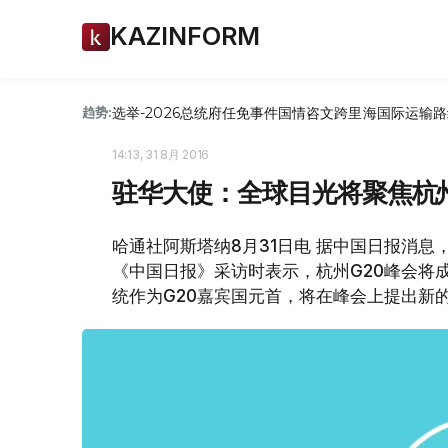
KAZINFORM
选举-2026
总统府
任免
事件
国情咨文
跨里海国际运输路
趋势:
14:13, 31 8月 2016
驻华大使：全球目光将聚焦杭州
哈通社阿斯塔纳8月31日电 据中国日报消息
《中国日报》采访时表示，杭州G20峰会将
统作为G20嘉宾国元首，将在峰会上提出新