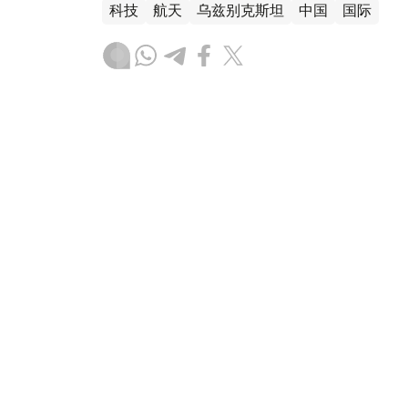
科技
航天
乌兹别克斯坦
中国
国际
木合塔尔 木拉提
编译
17:52, 04 8月 2026
政府总理会见香港赋生资本创
（
哈萨克国际通讯社讯
）据总理官网消息，哈
香港赋生资本（Full Vision Capital）