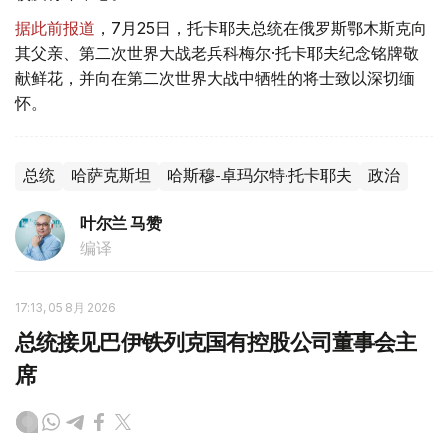
据此前报道
，7月25日，托卡耶夫总统在俄罗斯鄂木斯克向
其父亲、第二次世界大战老兵科梅尔·托卡耶夫纪念铭牌敬
献鲜花，并向在第二次世界大战中牺牲的将士致以深切缅
怀。
总统
哈萨克斯坦
哈斯穆-卓玛尔特·托卡耶夫
政治
叶尔兰 马赞
编译
17:13, 05 8月 2026
总统接见巴伊铁列克国有控股公司董事会主
席