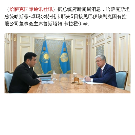
（
哈萨克国际通讯社讯
）据总统府新闻局消息，哈萨克斯坦
总统哈斯穆-卓玛尔特·托卡耶夫5日接见巴伊铁列克国有控
股公司董事会主席鲁斯塔姆·卡拉霍伊辛。
Фото: Ақорда
会谈中，总统听取了工作任务落实进展，以及集团发展规划
报告。