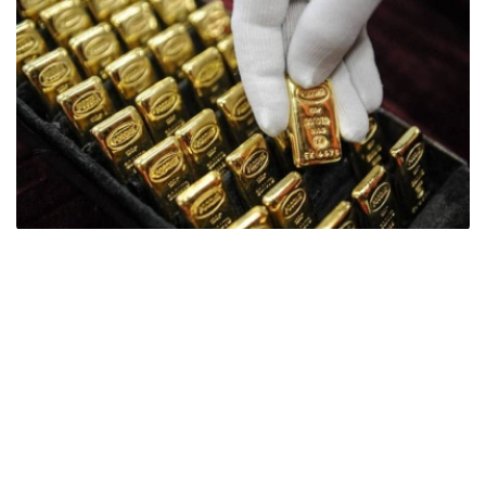
Фото: ӨзА
季度报告显示，哈萨克斯坦国家银行黄金储备增加了15吨。
波兰是2026年第二季度最大的黄金买家。该国在2026年第
二季度增加了51吨黄金储备。
中国购买了33吨黄金，乌兹别克斯坦购买了16吨，哈萨克
斯坦购买了15吨。约旦和捷克共和国的中央银行也分别增加
了6吨黄金储备。