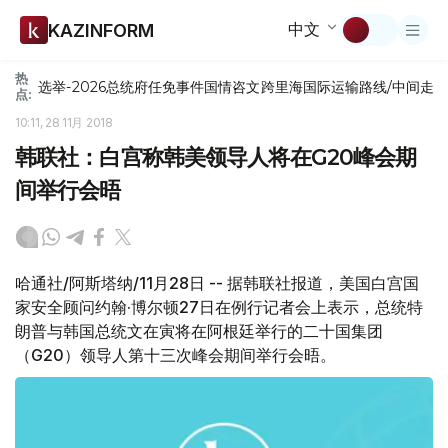
中文
KAZINFORM
热
选举-2026
总统府
任免
事件
国情咨文
跨里海国际运输路线/中间走
点:
10:11, 28 11月 2018
韩联社：白宫称韩美领导人将在G20峰会期
间举行会晤
哈通社/阿斯塔纳/11月28日 -- 据韩联社报道，美国白宫国
家安全顾问约翰·博尔顿27日在例行记者会上表示，总统特
朗普与韩国总统文在寅将在阿根廷举行的二十国集团
（G20）领导人第十三次峰会期间举行会晤。