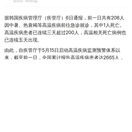
Фото: Yonhap
据韩国疾病管理厅（疾管厅）6日通报，前一日共有208人
因中暑、热衰竭等高温疾病前往急诊就诊，其中1人死亡。
高温疾病患者已连续三天超过200人，高温相关死亡病例也
已连续五天出现。
由此，自疾管厅于5月15日启动高温疾病监测预警体系以
来，截至前一日，全国累计报告高温疾病患者达2665人，
死亡病例增至23例。
今年来报告的高温疾病患者总人数低于去年同期（3330
人）水平，但本月5日报告的单日高温疾病患者人数则为去
年同期（62人）的3.4倍，累计高温相关死亡病例已超过去
年（21例）水平。
韩国
国际
天气