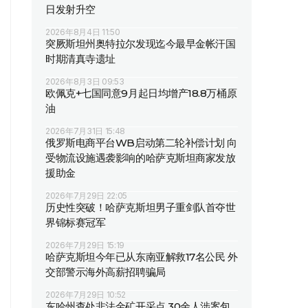
日发射升空
2026年8月4日 11:50
突厥斯坦州奥特拉尔发现迄今最早金帐汗国
时期清真寺遗址
2026年8月3日 09:53
欧佩克+七国同意9月起日均增产18.8万桶原
油
2026年7月31日 15:48
俄罗斯电商平台WB启动第二轮补偿计划 向
受物流设施遇袭影响的哈萨克斯坦商家发放
援助金
2026年7月29日 22:05
历史性突破！哈萨克斯坦男子重剑队首夺世
界锦标赛冠军
2026年7月29日 15:19
哈萨克斯坦今年已从东南亚解救17名公民 外
交部警示海外高薪招聘骗局
2026年7月29日 10:52
东哈州查处非法金矿开采点 30余人涉案包