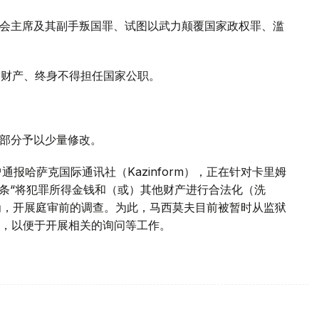
委员会主席及其副手叛国罪、试图以武力颠覆国家政权罪、滥
部财产、终身不得担任国家公职。
押部分予以少量修改。
通报哈萨克国际通讯社（Kazinform），正在针对卡里姆
8条“将犯罪所得金钱和（或）其他财产进行合法化（洗
行为，开展庭审前的调查。为此，马西莫夫目前被暂时从监狱
，以便于开展相关的询问等工作。