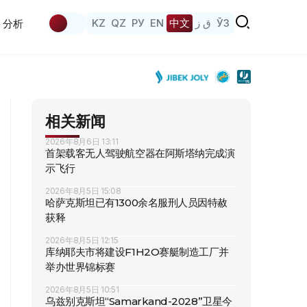
KZ
QZ
РУ
EN
中文
ق ز
ЎЗ
分析
相关新闻
2026年8月6日 13:11
首架载客无人驾驶航空器在阿斯塔纳完成演
示飞行
2026年8月5日 15:08
哈萨克斯坦已有1300余名服刑人员因特赦
获释
2026年8月5日 12:15
库纳耶夫市将建设F1H2O赛艇制造工厂并
举办世界锦标赛
2026年8月5日 10:51
乌兹别克斯坦“Samarkand-2028”卫星今