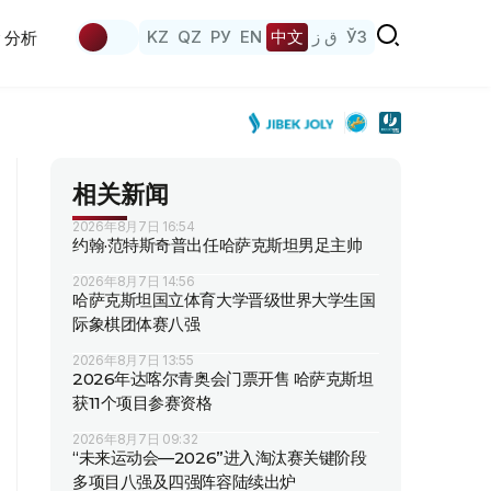
KZ
QZ
РУ
EN
中文
ق ز
ЎЗ
分析
相关新闻
2026年8月7日 16:54
约翰·范特斯奇普出任哈萨克斯坦男足主帅
2026年8月7日 14:56
哈萨克斯坦国立体育大学晋级世界大学生国
际象棋团体赛八强
2026年8月7日 13:55
2026年达喀尔青奥会门票开售 哈萨克斯坦
获11个项目参赛资格
2026年8月7日 09:32
“未来运动会—2026”进入淘汰赛关键阶段
多项目八强及四强阵容陆续出炉