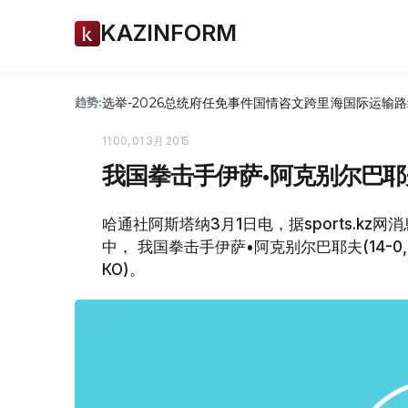
KAZINFORM
选举-2026
总统府
任免
事件
国情咨文
跨里海国际运输路
趋势:
11:00, 01 3月 2015
我国拳击手伊萨•阿克别尔巴耶
哈通社阿斯塔纳3月1日电，据sports.k
中， 我国拳击手伊萨•阿克别尔巴耶夫(14-0, 1
КО)。