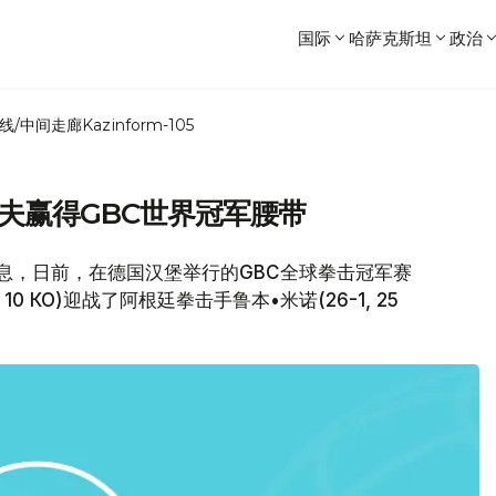
国际
哈萨克斯坦
政治
线/中间走廊
Kazinform-105
夫赢得GBC世界冠军腰带
z网消息，日前，在德国汉堡举行的GBC全球拳击冠军赛
0 КО)迎战了阿根廷拳击手鲁本•米诺(26-1, 25