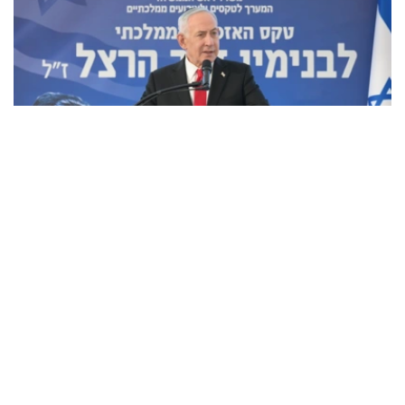
Фото: x.com / @IsraeliPM
内塔尼亚胡表示，其正指示以军士兵采取一切必要措施，以
保护自身以及以色列的安全。
内塔尼亚胡还称，美国总统特朗普及其团队认为他们能够迫
使哈马斯解除武装并实现加沙地带的去军事化，并向以方发
送了一份协议草案，但以方并未对此表示赞同。
此外，内塔尼亚胡强调：“这不是我们的草案。我们已经提
交了修改意见。顺便说一句，我们是在媒体对此事展开大肆