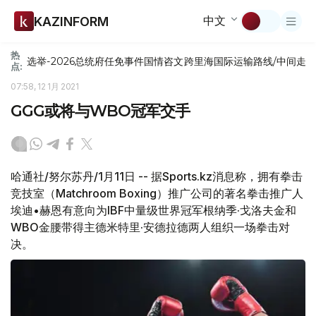
中文
KAZINFORM
热
选举-2026
总统府
任免
事件
国情咨文
跨里海国际运输路线/中间走
点:
07:58, 12 1月 2021
GGG或将与WBO冠军交手
哈通社/努尔苏丹/1月11日 -- 据Sports.kz消息称，拥有拳击
竞技室（Matchroom Boxing）推广公司的著名拳击推广人
埃迪•赫恩有意向为IBF中量级世界冠军根纳季·戈洛夫金和
WBO金腰带得主德米特里·安德拉德两人组织一场拳击对
决。