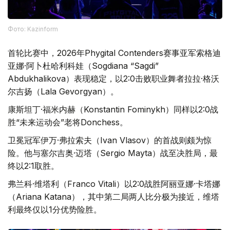
Фото: Kazinform
首轮比赛中，2026年Phygital Contenders赛事亚军索格迪
亚娜·阿卜杜哈利科娃（Sogdiana “Sagdi”
Abdukhalikova）表现稳定，以2:0击败职业舞者拉拉·格沃
尔吉扬（Lala Gevorgyan）。
康斯坦丁·福米内赫（Konstantin Fominykh）同样以2:0战
胜“未来运动会”老将Donchess。
卫冕冠军伊万·弗拉索夫（Ivan Vlasov）的首战则颇为惊
险。他与塞尔吉奥·迈塔（Sergio Mayta）战至决胜局，最
终以2:1取胜。
弗兰科·维塔利（Franco Vitali）以2:0战胜阿丽亚娜·卡塔娜
（Ariana Katana），其中第二局两人比分极为接近，维塔
利最终仅以1分优势险胜。