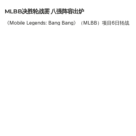
MLBB决胜轮战罢 八强阵容出炉
《Mobile Legends: Bang Bang》（MLBB）项目6日转战
扎赫瑟勒克·乌什肯皮罗夫武术宫，进行决定最后四个八强
席位的决胜轮。
在总奖金90万美元的争夺中，经过此前两个比赛日的小组
赛，八支队伍进入决胜轮，每一场比赛都直接决定球队能否
继续留在赛事中。
FUT Esports率先以2:1战胜Team Spirit，拿到首个晋级资
格。
首局比赛双方一直鏖战至后期，FUT Esports最终抓住机会
取胜，Mehmed “Kazue” Akif Ozturk贡献18次击杀、3次
死亡和1次助攻。Team Spirit通过更加有效的防御塔控制扳
回第二局，但FUT Esports在决胜局重新掌控战局，
Mustafa Ege “Saiki” Akin以0次死亡、12次助攻的表现帮
助球队锁定胜利。