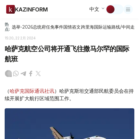
中文
KAZINFORM
热
选举-2026
总统府
任免
事件
国情咨文
跨里海国际运输路线/中间走
点:
15:20, 22 2月 2024
哈萨克航空公司将开通飞往撒马尔罕的国际
航班
（
哈萨克国际通讯社讯
）哈萨克斯坦交通部民航委员会在持
续开展扩大航行区域范围工作。