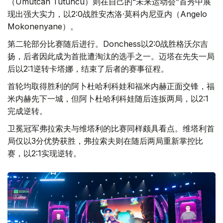
（Umutcan Tutuncu）则在自己的“未来运动会”首秀中展
现出强大实力，以2:0战胜安杰洛·莫科内尼亚内（Angelo
Mokonenyane）。
第二轮部分比赛随后进行。Donchess以2:0战胜格沃尔吉
扬，后者因此成为首批遭淘汰的选手之一。迈塔在先失一局
后以2:1逆转卡塔娜，结束了后者的赛事征程。
首轮均取得胜利的阿卜杜哈利科娃和福米内赫正面交锋，福
米内赫先下一城，但阿卜杜哈利科娃随后连扳两局，以2:1
完成逆转。
卫冕冠军弗拉索夫与维塔利的比赛同样颇具看点。维塔利首
局仅以3分优势获胜，弗拉索夫则在随后两局重新掌控比
赛，以2:1实现逆转。