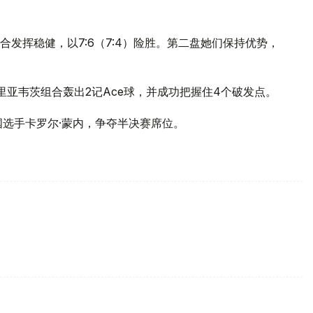
发挥稳健，以7:6（7:4）险胜。第二盘她们保持优势，
里亚韦茨组合轰出2记Ace球，并成功把握住4个破发点。
国选手卡罗尔·蒙内，争夺半决赛席位。