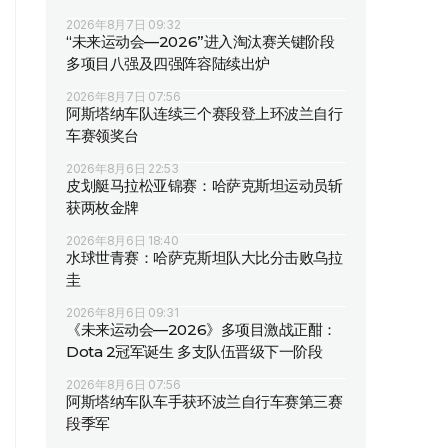
2026年8月7日 09:32
“未来运动会—2026”进入淘汰赛关键阶段
多项目八强及四强阵容陆续出炉
2026年8月7日 07:56
阿斯塔纳车队连续三个赛段登上环波兰自行
车赛领奖台
2026年8月6日 22:53
皮划艇马拉松亚锦赛：哈萨克斯坦运动员斩
获两枚金牌
2026年8月6日 18:40
水球世青赛：哈萨克斯坦队大比分击败乌拉
圭
2026年8月6日 09:31
《未来运动会—2026》多项目激战正酣：
Dota 2冠军诞生 多支队伍晋级下一阶段
2026年8月6日 07:56
阿斯塔纳车队车手获环波兰自行车赛第三赛
段季军