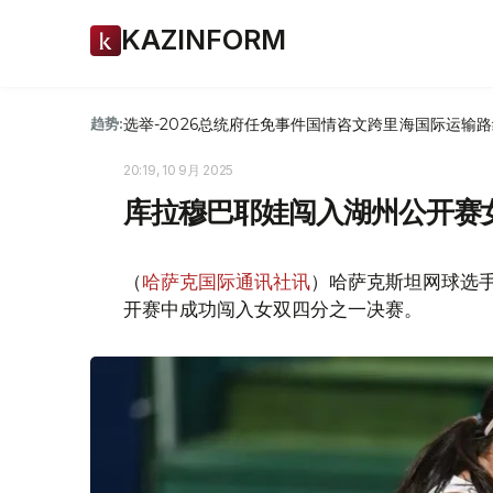
KAZINFORM
选举-2026
总统府
任免
事件
国情咨文
跨里海国际运输路
趋势:
20:19, 10 9月 2025
库拉穆巴耶娃闯入湖州公开赛
（
哈萨克国际通讯社讯
）哈萨克斯坦网球选手
开赛中成功闯入女双四分之一决赛。