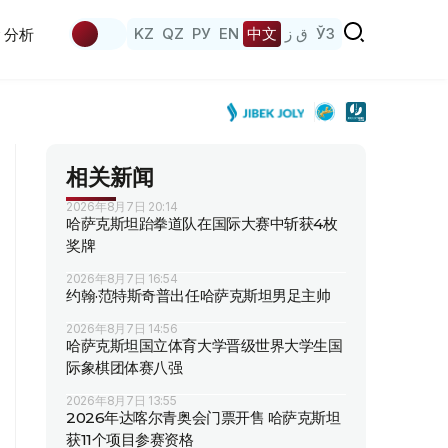
KZ
QZ
РУ
EN
中文
ق ز
ЎЗ
分析
相关新闻
2026年8月7日 20:14
哈萨克斯坦跆拳道队在国际大赛中斩获4枚
奖牌
2026年8月7日 16:54
约翰·范特斯奇普出任哈萨克斯坦男足主帅
2026年8月7日 14:56
哈萨克斯坦国立体育大学晋级世界大学生国
际象棋团体赛八强
2026年8月7日 13:55
2026年达喀尔青奥会门票开售 哈萨克斯坦
获11个项目参赛资格