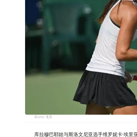
Фото: ҚТФ
库拉穆巴耶娃与斯洛文尼亚选手维罗妮卡·埃里