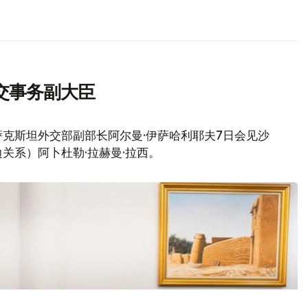
交事务副大臣
克斯坦外交部副部长阿尔曼·伊萨哈利耶夫7日会见沙
关系）阿卜杜勒·拉赫曼·拉西。