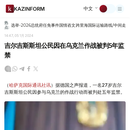
中文
KAZINFORM
热
选举-2026
总统府
任免
事件
国情咨文
跨里海国际运输路线/中间走
点:
14:47, 05 1月 2024
吉尔吉斯斯坦公民因在乌克兰作战被判5年监
禁
（
哈萨克国际通讯社讯
）据德国之声报道，一名27岁吉尔
吉斯斯坦公民因参与乌克兰的作战行动而被判处五年监禁。