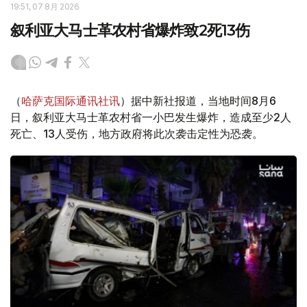
19:51, 07 8月 2026
叙利亚大马士革农村省爆炸致2死13伤
（
哈萨克国际通讯社讯
）据中新社报道，当地时间8月6
日，叙利亚大马士革农村省一小巴发生爆炸，造成至少2人
死亡、13人受伤，地方政府将此次袭击定性为恐袭。