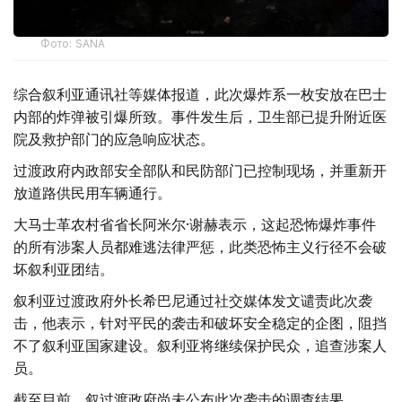
Фото: SANA
综合叙利亚通讯社等媒体报道，此次爆炸系一枚安放在巴士
内部的炸弹被引爆所致。事件发生后，卫生部已提升附近医
院及救护部门的应急响应状态。
过渡政府内政部安全部队和民防部门已控制现场，并重新开
放道路供民用车辆通行。
大马士革农村省省长阿米尔·谢赫表示，这起恐怖爆炸事件
的所有涉案人员都难逃法律严惩，此类恐怖主义行径不会破
坏叙利亚团结。
叙利亚过渡政府外长希巴尼通过社交媒体发文谴责此次袭
击，他表示，针对平民的袭击和破坏安全稳定的企图，阻挡
不了叙利亚国家建设。叙利亚将继续保护民众，追查涉案人
员。
截至目前，叙过渡政府尚未公布此次袭击的调查结果。