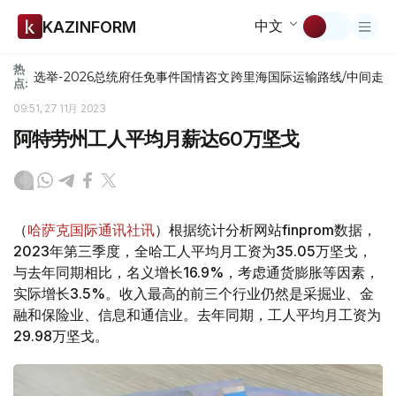
中文
KAZINFORM
热
选举-2026
总统府
任免
事件
国情咨文
跨里海国际运输路线/中间走
点:
09:51, 27 11月 2023
阿特劳州工人平均月薪达60万坚戈
（
哈萨克国际通讯社讯
）根据统计分析网站finprom数据，
2023年第三季度，全哈工人平均月工资为35.05万坚戈，
与去年同期相比，名义增长16.9%，考虑通货膨胀等因素，
实际增长3.5%。收入最高的前三个行业仍然是采掘业、金
融和保险业、信息和通信业。去年同期，工人平均月工资为
29.98万坚戈。