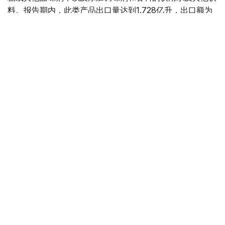
料。报告期内，此类产品出口量达到1.728亿升，出口额为
7550万美元。
据此前报道
，截至7月1日，哈萨克斯坦全国人口达到
2059.0589万人，较年初增加90767人。数据显示，人口
增长主要集中在阿斯塔纳、阿拉木图和奇姆肯特三大城市，
城市人口持续增加，而部分地区人口仍呈下降趋势。
统计
哈萨克斯坦
经济
叶尔兰 马赞
编译
10:35, 05 8月 2026
央行公布5日坚戈与主要外币之间的汇率标准