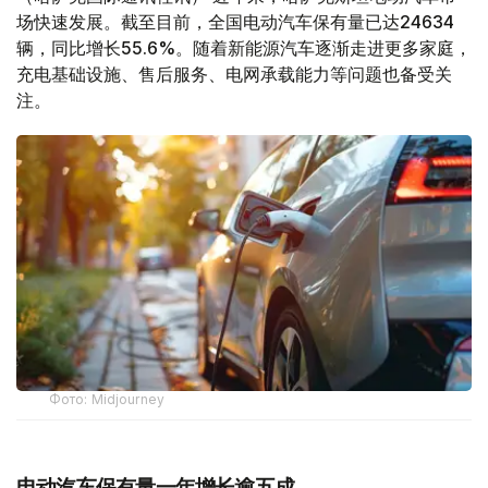
场快速发展。截至目前，全国电动汽车保有量已达24634
辆，同比增长55.6%。随着新能源汽车逐渐走进更多家庭，
充电基础设施、售后服务、电网承载能力等问题也备受关
注。
Фото: Midjourney
电动汽车保有量一年增长逾五成