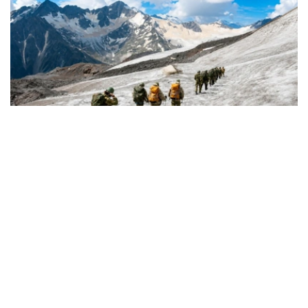
Фото: Министерство обороны РК
从山地作战到应急救援
军事登山员是专门执行山地作战任务、承担山地训练工作的
军人。
据哈萨克斯坦国防部介绍，军事登山员需接受系统的专业训
练，完成山地行进、攀岩、冰雪地形通过、登山装备使用、