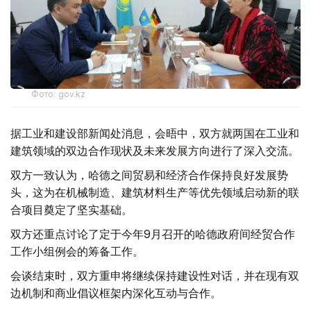
Фото: gov.kz
据工业和建设部新闻处消息，会晤中，双方就两国在工业和
建筑领域的双边合作现状及未来发展方向进行了深入交流。
双方一致认为，哈德之间贸易和经济合作保持良好发展势
头，这为在机械制造、建筑材料生产等优先领域启动新的联
合项目奠定了坚实基础。
双方还重点讨论了定于今年9月召开的哈德政府间经贸合作
工作小组例会的筹备工作。
会谈结束时，双方重申将继续保持建设性对话，并在现有双
边机制和商业倡议框架内深化互动与合作。