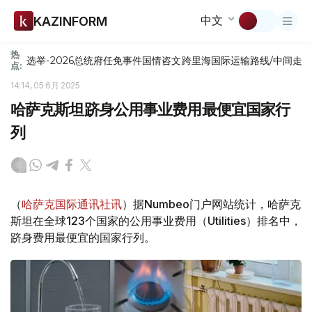
中文
KAZINFORM
热
选举-2026
总统府
任免
事件
国情咨文
跨里海国际运输路线/中间走
点:
14:14, 05 6月 2025
哈萨克斯坦跻身公用事业费用最便宜国家行
列
（
哈萨克国际通讯社讯
）据Numbeo门户网站统计，哈萨克
斯坦在全球123个国家的公用事业费用（Utilities）排名中，
跻身费用最便宜的国家行列。