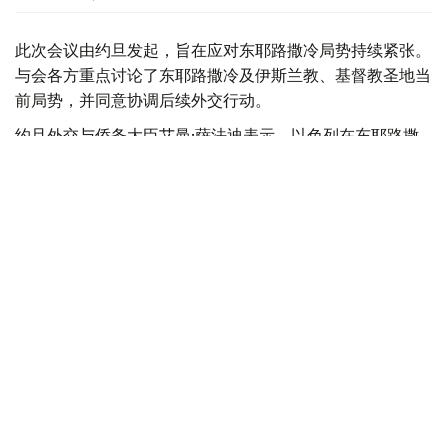
此次会议由约旦发起，旨在应对东耶路撒冷局势持续紧张。
与会各方重点讨论了东耶路撒冷及伊斯兰教、基督教圣地当
前局势，并同意协调后续外交行动。
约旦外交与侨务大臣艾曼·萨法迪表示，以色列在东耶路撒
冷采取的行动已使当地局势，特别是阿克萨清真寺（尊贵禁
寺）周边局势达到前所未有的危险程度。约旦认为，这些举
措正在威胁伊斯兰教和基督教圣地长期形成的历史现状。
出席会议的包括阿拉伯国家联盟耶路撒冷问题部长级委员会
成员国外长、阿盟秘书长，以及印度尼西亚、巴基斯坦、土
耳其和马来西亚代表。
阿盟耶路撒冷问题部长级委员会是负责协调阿拉伯国家在耶
路撒冷问题上开展国际外交工作的专门机制，成员包括约
旦、埃及、沙特阿拉伯、摩洛哥、卡塔尔、伊拉克、阿尔及
利亚、突尼斯、索马里、巴勒斯坦及阿盟秘书长。
联合声明谴责以色列试图改变东耶路撒冷历史、法律和人口