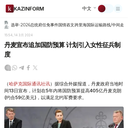
中文
KAZINFORM
热
选举-2026
总统府
任免
事件
国情咨文
跨里海国际运输路线/中间走
点:
15:54, 14 3月 2024
丹麦宣布追加国防预算 计划引入女性征兵制
度
（
哈萨克国际通讯社讯
）据综合外媒报道，丹麦政府当地时
间13日宣布，计划在5年内将国防预算提高405亿丹麦克朗
(约合59亿美元)，以满足北约军费要求。