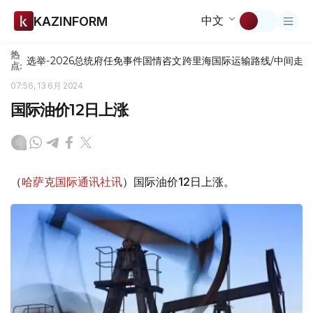
中文
KAZINFORM
热
选举-2026
总统府
任免
事件
国情咨文
跨里海国际运输路线/中间走
点:
07:56, 13 6月 2024
国际油价12日上涨
（
哈萨克国际通讯社讯
）国际油价12日上涨。