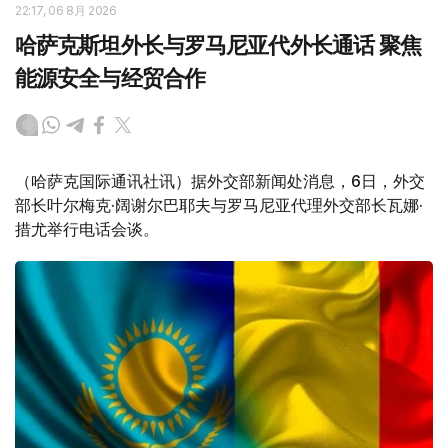
22:17, 06 8月 2026
哈萨克斯坦外长与罗马尼亚代外长通话 聚焦
能源安全与经贸合作
（哈萨克国际通讯社讯）据外交部新闻处消息，6日，外交
部长叶尔梅克·阔谢尔巴耶夫与罗马尼亚代理外交部长瓦娜·
措尤举行电话会谈。