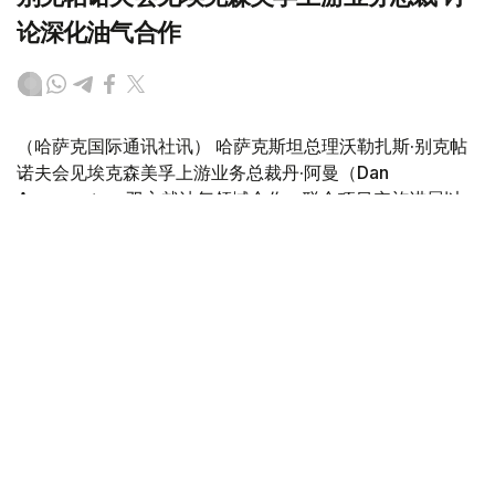
论深化油气合作
（哈萨克国际通讯社讯） 哈萨克斯坦总理沃勒扎斯·别克帖
诺夫会见埃克森美孚上游业务总裁丹·阿曼（Dan
Ammann），双方就油气领域合作、联合项目实施进展以
及进一步扩大投资合作前景等议题进行了讨论。