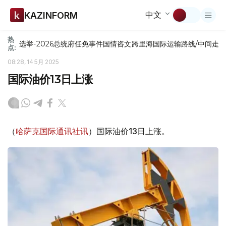
中文
KAZINFORM
热
选举-2026
总统府
任免
事件
国情咨文
跨里海国际运输路线/中间走
点:
08:28, 14 5月 2025
国际油价13日上涨
（
哈萨克国际通讯社讯
）国际油价13日上涨。