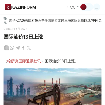
中文
KAZINFORM
热
选举-2026
总统府
任免
事件
国情咨文
跨里海国际运输路线/中间走
点:
08:16, 14 6月 2024
国际油价13日上涨
（
哈萨克国际通讯社讯
）国际油价13日上涨。