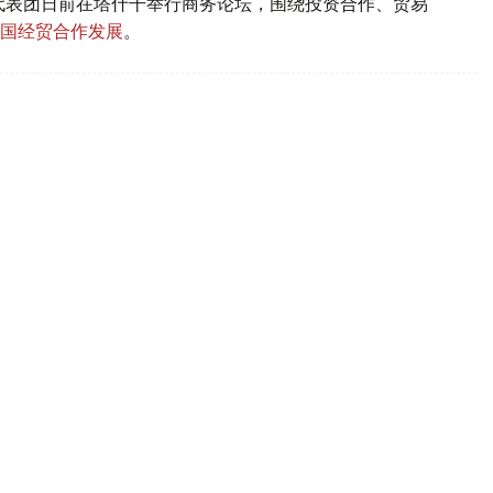
代表团日前在塔什干举行商务论坛，围绕投资合作、贸易
国经贸合作发展
。
业务总裁