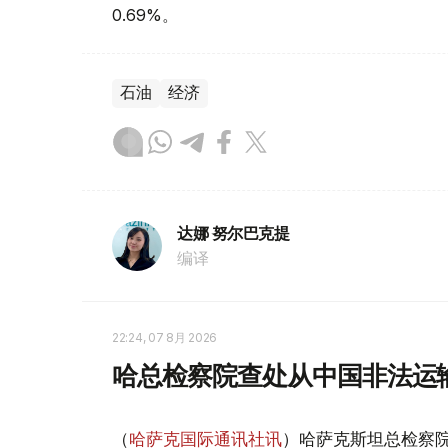
0.69%。
石油
经济
达娜 努尔巴克提
编译
22:24, 07 8月 2026
哈总检察院查处从中国非法运
（
哈萨克国际通讯社讯
）哈萨克斯坦总检察