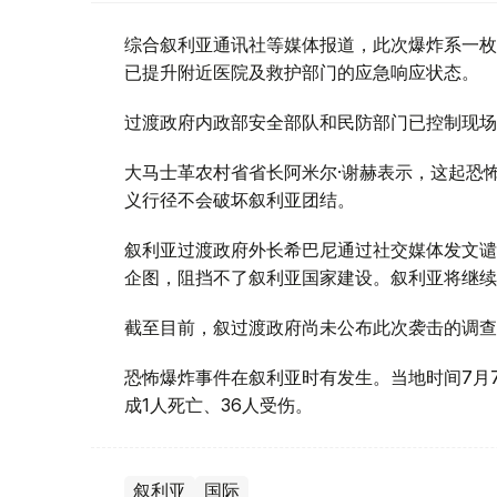
综合叙利亚通讯社等媒体报道，此次爆炸系一枚
已提升附近医院及救护部门的应急响应状态。
过渡政府内政部安全部队和民防部门已控制现场
大马士革农村省省长阿米尔·谢赫表示，这起恐
义行径不会破坏叙利亚团结。
叙利亚过渡政府外长希巴尼通过社交媒体发文谴
企图，阻挡不了叙利亚国家建设。叙利亚将继续
截至目前，叙过渡政府尚未公布此次袭击的调查
恐怖爆炸事件在叙利亚时有发生。当地时间7月
成1人死亡、36人受伤。
叙利亚
国际