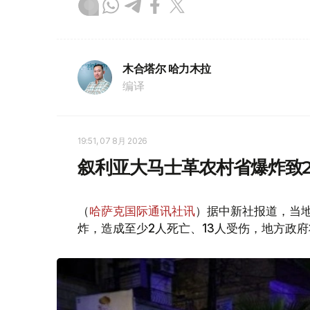
木合塔尔 哈力木拉
编译
19:51, 07 8月 2026
叙利亚大马士革农村省爆炸致2
（
哈萨克国际通讯社讯
）据中新社报道，当
炸，造成至少2人死亡、13人受伤，地方政