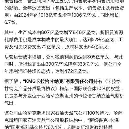
报告指出，营业利润下降主要受到销售成本和销售费用增加
的影响。全年运营支出（包括生产成本、销售费用及行政费
用）由2024年的1018亿坚戈增至1086亿坚戈，同比增长
6.7%。
其中，生产成本由807亿坚戈增至846亿坚戈。折旧及资源
耗减费用仍是成本构成中的最大项目，达到529亿坚戈；工
资及相关税费支出72亿坚戈，原材料支出54亿坚戈。
尽管运营成本增加，公司税前利润仍达到805亿坚戈。与此
同时，所得税支出由390亿坚戈降至333亿坚戈，使公司全
年净利润维持增长态势，达到472亿坚戈。
据了解，
“KMG卡拉恰甘纳克”有限责任公司
持有《卡拉恰
甘纳克产品分成最终协议》框架下国际联合体10%的权益，
负责参与开发位于西哈萨克斯坦州的卡拉恰甘纳克油气凝析
气田。
该公司由哈萨克斯坦国家石油天然气公司100%持股。哈萨
克斯坦国家石油天然气公司股权结构中，“萨姆鲁克-卡泽
纳”国家福利基金持股67.4%，哈萨克斯坦财政部持股