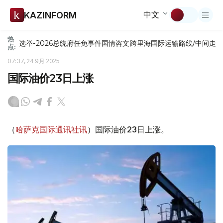
中文
KAZINFORM
热
选举-2026
总统府
任免
事件
国情咨文
跨里海国际运输路线/中间走
点:
07:37, 24 9月 2025
国际油价23日上涨
（
哈萨克国际通讯社讯
）国际油价23日上涨。