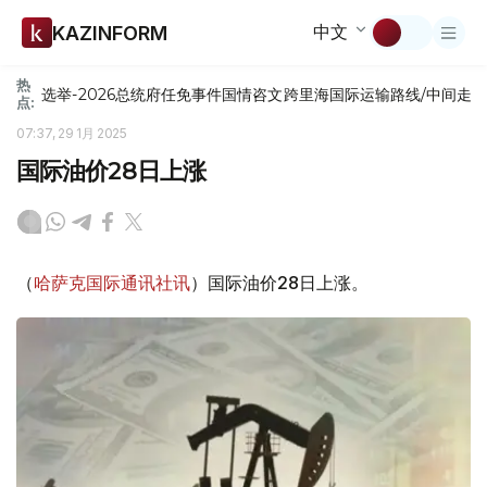
中文
KAZINFORM
热
选举-2026
总统府
任免
事件
国情咨文
跨里海国际运输路线/中间走
点:
07:37, 29 1月 2025
国际油价28日上涨
（
哈萨克国际通讯社讯
）国际油价28日上涨。