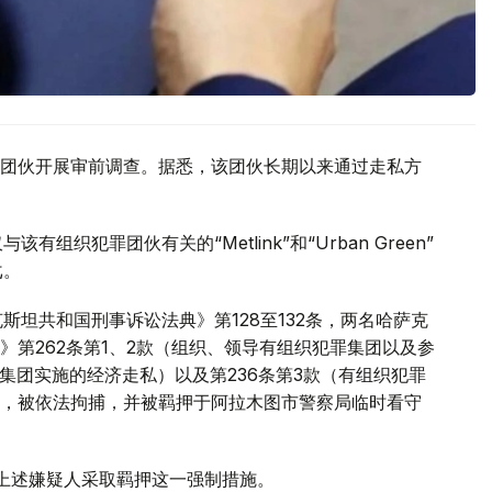
团伙开展审前调查。据悉，该团伙长期以来通过走私方
织犯罪团伙有关的“Metlink”和“Urban Green”
戈。
斯坦共和国刑事诉讼法典》第128至132条，两名哈萨克
第262条第1、2款（组织、领导有组织犯罪集团以及参
罪集团实施的经济走私）以及第236条第3款（有组织犯罪
，被依法拘捕，并被羁押于阿拉木图市警察局临时看守
对上述嫌疑人采取羁押这一强制措施。