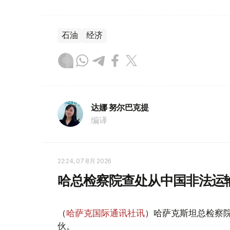
石油
经济
达娜 努尔巴克提
编译
22:24, 07 8月 2026
哈总检察院查处从中国非法运
（
哈萨克国际通讯社讯
）哈萨克斯坦总检察
伙。