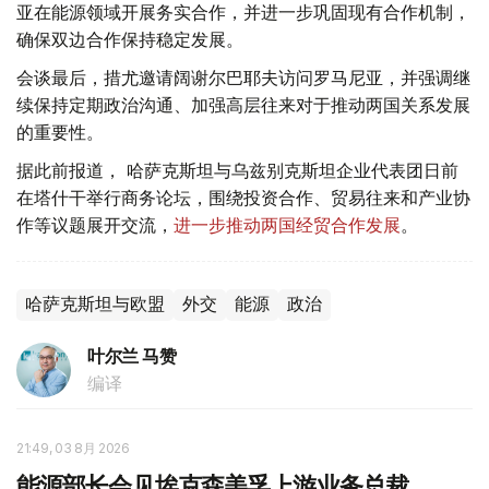
亚在能源领域开展务实合作，并进一步巩固现有合作机制，
确保双边合作保持稳定发展。
会谈最后，措尤邀请阔谢尔巴耶夫访问罗马尼亚，并强调继
续保持定期政治沟通、加强高层往来对于推动两国关系发展
的重要性。
据此前报道， 哈萨克斯坦与乌兹别克斯坦企业代表团日前
在塔什干举行商务论坛，围绕投资合作、贸易往来和产业协
作等议题展开交流，
进一步推动两国经贸合作发展
。
哈萨克斯坦与欧盟
外交
能源
政治
叶尔兰 马赞
编译
21:49, 03 8月 2026
能源部长会见埃克森美孚上游业务总裁