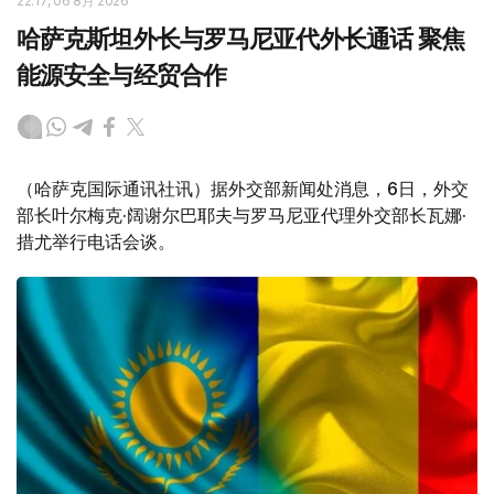
22:17, 06 8月 2026
哈萨克斯坦外长与罗马尼亚代外长通话 聚焦
能源安全与经贸合作
（哈萨克国际通讯社讯）据外交部新闻处消息，6日，外交
部长叶尔梅克·阔谢尔巴耶夫与罗马尼亚代理外交部长瓦娜·
措尤举行电话会谈。