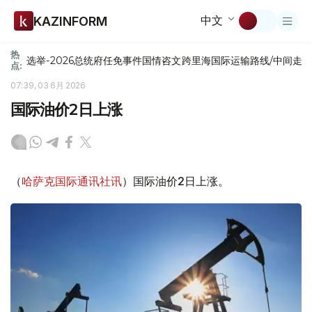
中文
KAZINFORM
热
选举-2026
总统府
任免
事件
国情咨文
跨里海国际运输路线/中间走
点:
07:39, 03 6月 2026
国际油价2日上涨
（
哈萨克国际通讯社讯
）国际油价2日上涨。