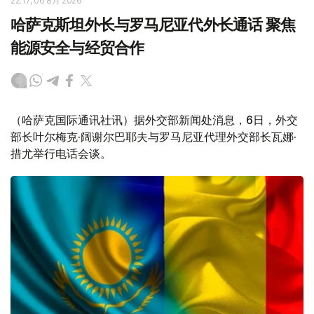
22:17, 06 8月 2026
哈萨克斯坦外长与罗马尼亚代外长通话 聚焦
能源安全与经贸合作
（哈萨克国际通讯社讯）据外交部新闻处消息，6日，外交
部长叶尔梅克·阔谢尔巴耶夫与罗马尼亚代理外交部长瓦娜·
措尤举行电话会谈。