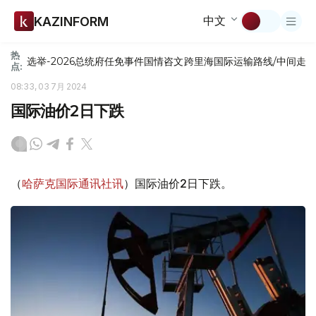
中文
KAZINFORM
热
选举-2026
总统府
任免
事件
国情咨文
跨里海国际运输路线/中间走
点:
08:33, 03 7月 2024
国际油价2日下跌
（
哈萨克国际通讯社讯
）国际油价2日下跌。