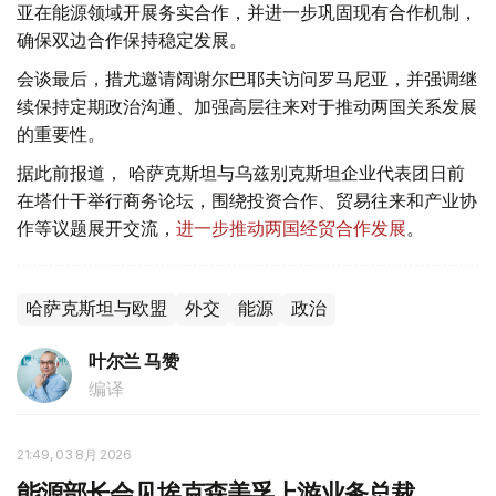
亚在能源领域开展务实合作，并进一步巩固现有合作机制，
确保双边合作保持稳定发展。
会谈最后，措尤邀请阔谢尔巴耶夫访问罗马尼亚，并强调继
续保持定期政治沟通、加强高层往来对于推动两国关系发展
的重要性。
据此前报道， 哈萨克斯坦与乌兹别克斯坦企业代表团日前
在塔什干举行商务论坛，围绕投资合作、贸易往来和产业协
作等议题展开交流，
进一步推动两国经贸合作发展
。
哈萨克斯坦与欧盟
外交
能源
政治
叶尔兰 马赞
编译
21:49, 03 8月 2026
能源部长会见埃克森美孚上游业务总裁