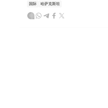
国际
哈萨克斯坦
达娜 努尔巴克提
编译
19:54, 05 8月 2026
以总理称哈马斯彻底解除武装
（
哈萨克国际通讯社讯
）以色列总理内塔尼
解除武装路线图草案，并强调在巴勒斯坦伊
队不会撤出当前防线。