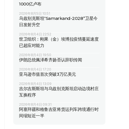
1000亿卢布
2026年8月5日 10:51
乌兹别克斯坦“Samarkand-2028”卫星今
日发射升空
2026年8月4日 22:52
世卫组织：刚果（金）埃博拉疫情蔓延速度
已超应对能力
2026年8月4日 19:50
伊朗总统佩泽希齐扬否认辞职传闻
2026年8月4日 17:20
亚马逊市值首次突破3万亿美元
2026年8月4日 13:09
吉尔吉斯斯坦与乌兹别克斯坦启动边境村庄
互换程序
2026年8月4日 09:31
阿塞拜疆和格鲁吉亚将货运列车跨境通行时
间缩短近一半