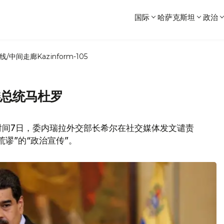
国际
哈萨克斯坦
政治
线/中间走廊
Kazinform-105
委总统马杜罗
时间7日，委内瑞拉外交部长希尔在社交媒体发文谴责
荒谬”的“政治宣传”。