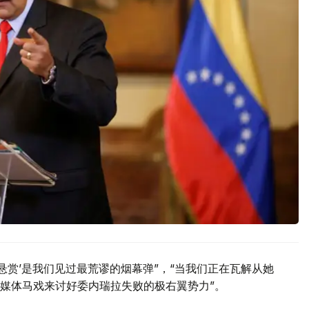
悬赏’是我们见过最荒谬的烟幕弹”，“当我们正在瓦解从她
媒体马戏来讨好委内瑞拉失败的极右翼势力”。