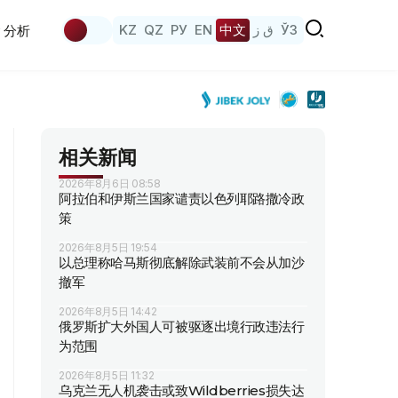
KZ
QZ
РУ
EN
中文
ق ز
ЎЗ
分析
相关新闻
2026年8月6日 08:58
阿拉伯和伊斯兰国家谴责以色列耶路撒冷政
策
2026年8月5日 19:54
以总理称哈马斯彻底解除武装前不会从加沙
撤军
2026年8月5日 14:42
俄罗斯扩大外国人可被驱逐出境行政违法行
为范围
2026年8月5日 11:32
乌克兰无人机袭击或致Wildberries损失达