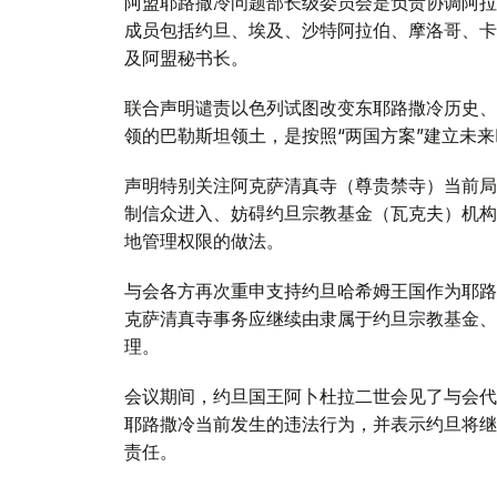
阿盟耶路撒冷问题部长级委员会是负责协调阿拉
成员包括约旦、埃及、沙特阿拉伯、摩洛哥、卡
及阿盟秘书长。
联合声明谴责以色列试图改变东耶路撒冷历史、
领的巴勒斯坦领土，是按照“两国方案”建立未
声明特别关注阿克萨清真寺（尊贵禁寺）当前局
制信众进入、妨碍约旦宗教基金（瓦克夫）机构
地管理权限的做法。
与会各方再次重申支持约旦哈希姆王国作为耶路
克萨清真寺事务应继续由隶属于约旦宗教基金、
理。
会议期间，约旦国王阿卜杜拉二世会见了与会代
耶路撒冷当前发生的违法行为，并表示约旦将继
责任。