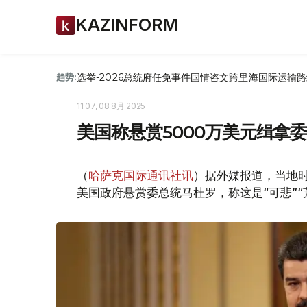
KAZINFORM
选举-2026
总统府
任免
事件
国情咨文
跨里海国际运输路
趋势:
11:07, 08 8月 2025
美国称悬赏5000万美元缉拿
（
哈萨克国际通讯社讯
）据外媒报道，当地
美国政府悬赏委总统马杜罗，称这是“可悲”“