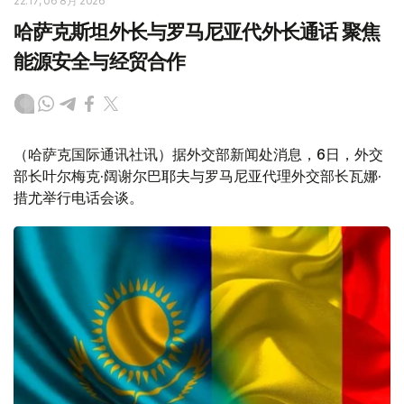
22:17, 06 8月 2026
哈萨克斯坦外长与罗马尼亚代外长通话 聚焦
能源安全与经贸合作
（哈萨克国际通讯社讯）据外交部新闻处消息，6日，外交
部长叶尔梅克·阔谢尔巴耶夫与罗马尼亚代理外交部长瓦娜·
措尤举行电话会谈。