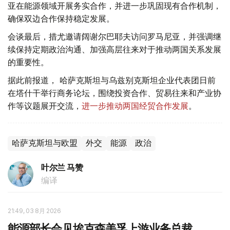
亚在能源领域开展务实合作，并进一步巩固现有合作机制，
确保双边合作保持稳定发展。
会谈最后，措尤邀请阔谢尔巴耶夫访问罗马尼亚，并强调继
续保持定期政治沟通、加强高层往来对于推动两国关系发展
的重要性。
据此前报道， 哈萨克斯坦与乌兹别克斯坦企业代表团日前
在塔什干举行商务论坛，围绕投资合作、贸易往来和产业协
作等议题展开交流，
进一步推动两国经贸合作发展
。
哈萨克斯坦与欧盟
外交
能源
政治
叶尔兰 马赞
编译
21:49, 03 8月 2026
能源部长会见埃克森美孚上游业务总裁