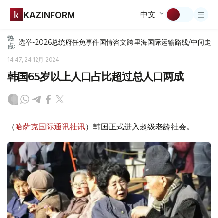
中文
KAZINFORM
热
选举-2026
总统府
任免
事件
国情咨文
跨里海国际运输路线/中间走
点:
14:47, 24 12月 2024
韩国65岁以上人口占比超过总人口两成
（
哈萨克国际通讯社讯
）韩国正式进入超级老龄社会。