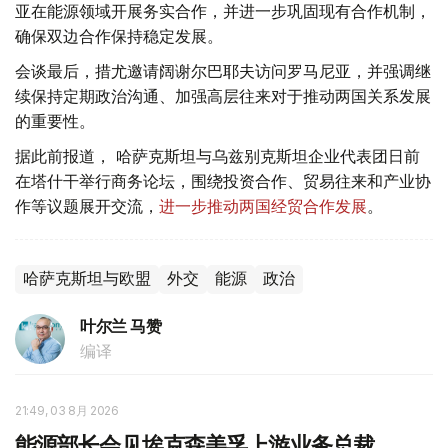
亚在能源领域开展务实合作，并进一步巩固现有合作机制，
确保双边合作保持稳定发展。
会谈最后，措尤邀请阔谢尔巴耶夫访问罗马尼亚，并强调继
续保持定期政治沟通、加强高层往来对于推动两国关系发展
的重要性。
据此前报道， 哈萨克斯坦与乌兹别克斯坦企业代表团日前
在塔什干举行商务论坛，围绕投资合作、贸易往来和产业协
作等议题展开交流，
进一步推动两国经贸合作发展
。
哈萨克斯坦与欧盟
外交
能源
政治
叶尔兰 马赞
编译
21:49, 03 8月 2026
能源部长会见埃克森美孚上游业务总裁