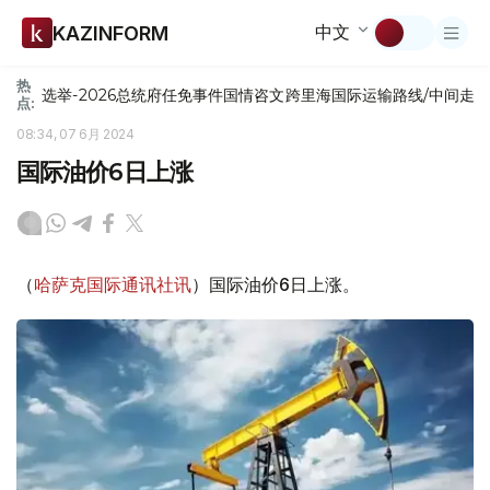
中文
KAZINFORM
热
选举-2026
总统府
任免
事件
国情咨文
跨里海国际运输路线/中间走
点:
08:34, 07 6月 2024
国际油价6日上涨
（
哈萨克国际通讯社讯
）国际油价6日上涨。