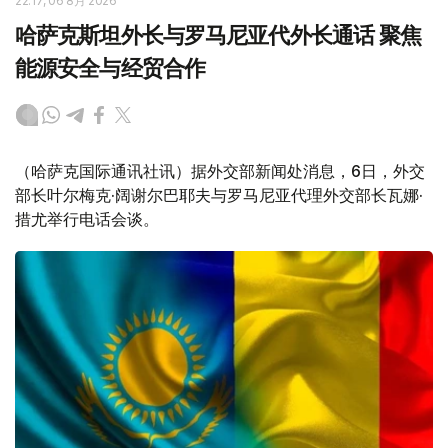
22:17, 06 8月 2026
哈萨克斯坦外长与罗马尼亚代外长通话 聚焦
能源安全与经贸合作
（哈萨克国际通讯社讯）据外交部新闻处消息，6日，外交
部长叶尔梅克·阔谢尔巴耶夫与罗马尼亚代理外交部长瓦娜·
措尤举行电话会谈。