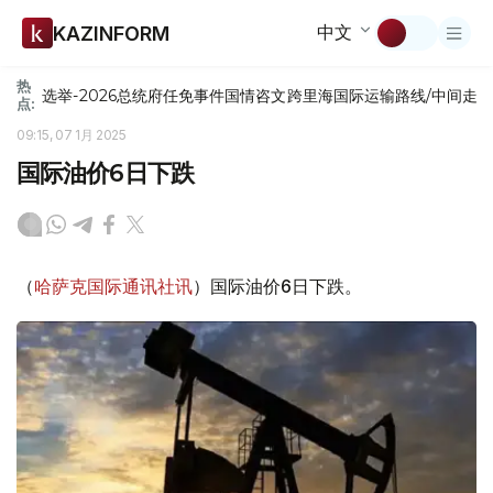
中文
KAZINFORM
热
选举-2026
总统府
任免
事件
国情咨文
跨里海国际运输路线/中间走
点:
09:15, 07 1月 2025
国际油价6日下跌
（
哈萨克国际通讯社讯
）国际油价6日下跌。