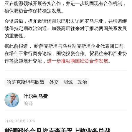
亚在能源领域开展务实合作，并进一步巩固现有合作机制，
确保双边合作保持稳定发展。
会谈最后，措尤邀请阔谢尔巴耶夫访问罗马尼亚，并强调继
续保持定期政治沟通、加强高层往来对于推动两国关系发展
的重要性。
据此前报道， 哈萨克斯坦与乌兹别克斯坦企业代表团日前
在塔什干举行商务论坛，围绕投资合作、贸易往来和产业协
作等议题展开交流，
进一步推动两国经贸合作发展
。
哈萨克斯坦与欧盟
外交
能源
政治
叶尔兰 马赞
编译
21:49, 03 8月 2026
能源部长会见埃克森美孚上游业务总裁