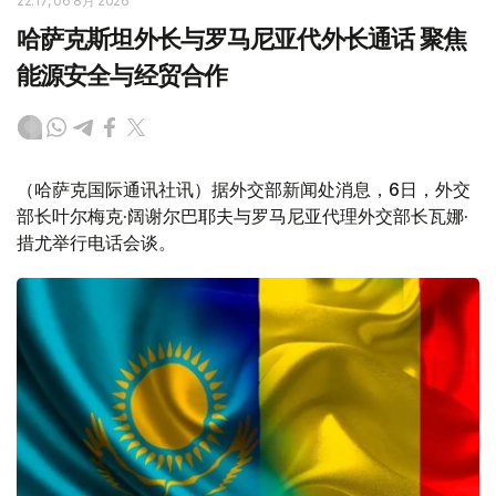
22:17, 06 8月 2026
哈萨克斯坦外长与罗马尼亚代外长通话 聚焦
能源安全与经贸合作
（哈萨克国际通讯社讯）据外交部新闻处消息，6日，外交
部长叶尔梅克·阔谢尔巴耶夫与罗马尼亚代理外交部长瓦娜·
措尤举行电话会谈。