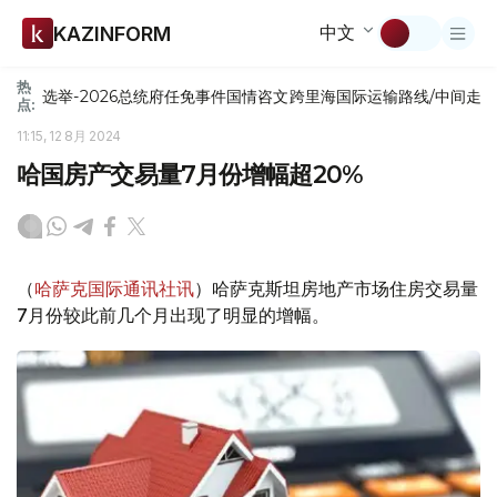
中文
KAZINFORM
热
选举-2026
总统府
任免
事件
国情咨文
跨里海国际运输路线/中间走
点:
11:15, 12 8月 2024
哈国房产交易量7月份增幅超20%
（
哈萨克国际通讯社讯
）哈萨克斯坦房地产市场住房交易量
7月份较此前几个月出现了明显的增幅。