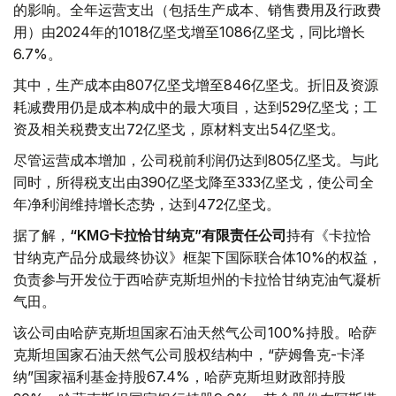
的影响。全年运营支出（包括生产成本、销售费用及行政费
用）由2024年的1018亿坚戈增至1086亿坚戈，同比增长
6.7%。
其中，生产成本由807亿坚戈增至846亿坚戈。折旧及资源
耗减费用仍是成本构成中的最大项目，达到529亿坚戈；工
资及相关税费支出72亿坚戈，原材料支出54亿坚戈。
尽管运营成本增加，公司税前利润仍达到805亿坚戈。与此
同时，所得税支出由390亿坚戈降至333亿坚戈，使公司全
年净利润维持增长态势，达到472亿坚戈。
据了解，
“KMG卡拉恰甘纳克”有限责任公司
持有《卡拉恰
甘纳克产品分成最终协议》框架下国际联合体10%的权益，
负责参与开发位于西哈萨克斯坦州的卡拉恰甘纳克油气凝析
气田。
该公司由哈萨克斯坦国家石油天然气公司100%持股。哈萨
克斯坦国家石油天然气公司股权结构中，“萨姆鲁克-卡泽
纳”国家福利基金持股67.4%，哈萨克斯坦财政部持股