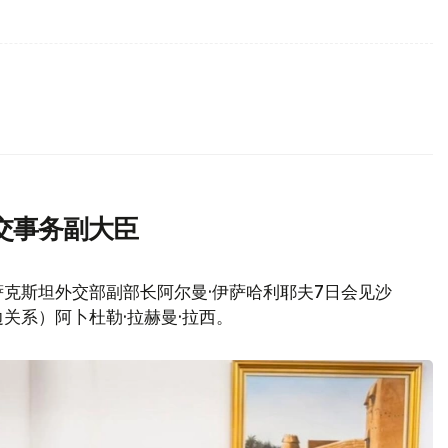
交事务副大臣
克斯坦外交部副部长阿尔曼·伊萨哈利耶夫7日会见沙
关系）阿卜杜勒·拉赫曼·拉西。