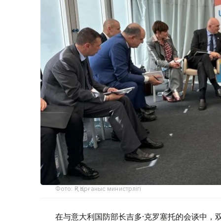
Фото: ҚР Қорғаныс министрлігі
在与意大利国防部长吉多·克罗塞托的会谈中，