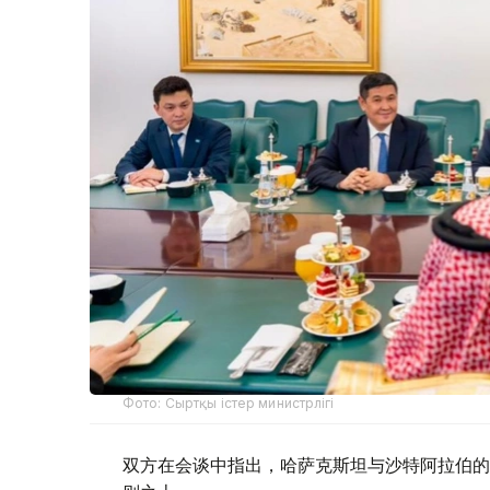
Фото: Сыртқы істер министрлігі
双方在会谈中指出，哈萨克斯坦与沙特阿拉伯的