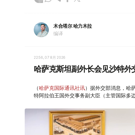
木合塔尔 哈力木拉
编译
22:56, 07 8月 2026
哈萨克斯坦副外长会见沙特外
（
哈萨克国际通讯社讯
）据外交部消息，哈萨
特阿拉伯王国外交事务副大臣（主管国际多边