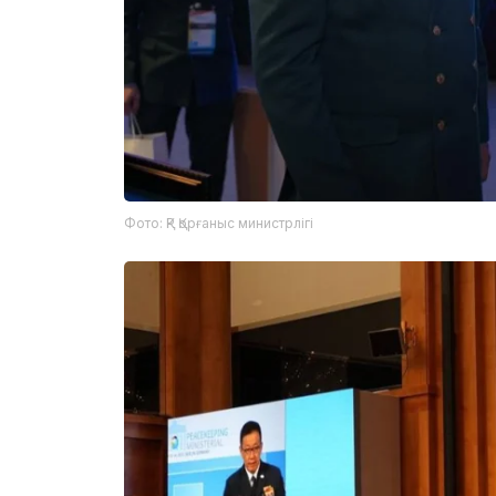
Фото: ҚР Қорғаныс министрлігі