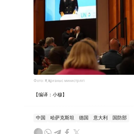
Фото: ҚР Қорғаныс министрлігі
【编译：小穆】
中国
哈萨克斯坦
德国
意大利
国防部