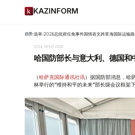
KAZINFORM
选举-2026
总统府
任免
事件
国情咨文
跨里海国际运输路
趋势:
21:24, 16 5月 2025
哈国防部长与意大利、德国和
（
哈萨克国际通讯社讯
）据国防部消息，哈萨
林举行的“维持和平的未来”部长级会议框架