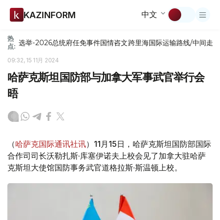
中文
KAZINFORM
热
选举-2026
总统府
任免
事件
国情咨文
跨里海国际运输路线/中间走
点:
09:32, 15 11月 2024
哈萨克斯坦国防部与加拿大军事武官举行会
晤
（
哈萨克国际通讯社讯
）11月15日，哈萨克斯坦国防部国际
合作司司长沃勒扎斯·库塞伊诺夫上校会见了加拿大驻哈萨
克斯坦大使馆国防事务武官道格拉斯·斯温顿上校。