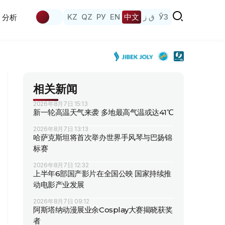
KZ
QZ
РУ
EN
中文
ق ز
ЎЗ
分析
相关新闻
2026年8月7日 15:13
新一轮高温天气来袭 多地最高气温或达41℃
2026年8月7日 13:13
哈萨克斯坦将首次举办世界手风琴与巴扬锦
标赛
2026年8月7日 12:32
上半年6部国产影片在全国公映 国家持续推
动电影产业发展
2026年8月7日 09:12
阿斯塔纳动漫展业余Cosplay大赛揭晓获奖
者