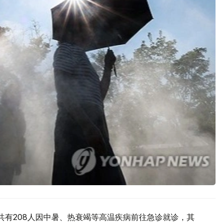
共有208人因中暑、热衰竭等高温疾病前往急诊就诊，其