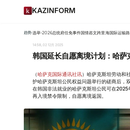
KAZINFORM
选举-2026
总统府
任免
事件
国情咨文
跨里海国际运输路
趋势:
14:58, 02 12月 2025
韩国延长自愿离境计划：哈萨
（
哈萨克国际通讯社讯
）哈萨克斯坦劳动和
护哈萨克斯坦公民权益问题举行的磋商后，双
在韩国非法就业的哈萨克斯坦公民可在2025年
再入境禁令限制，自愿离境返国。