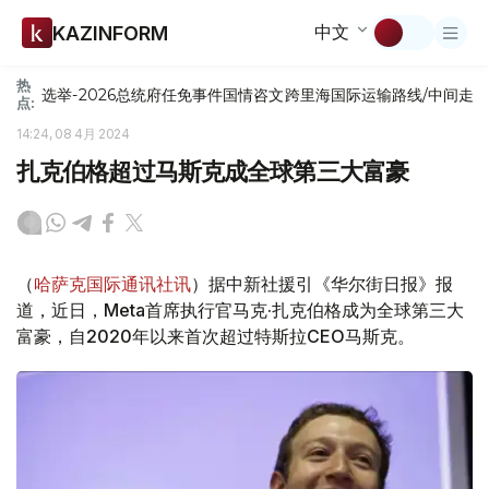
中文
KAZINFORM
热
选举-2026
总统府
任免
事件
国情咨文
跨里海国际运输路线/中间走
点:
14:24, 08 4月 2024
扎克伯格超过马斯克成全球第三大富豪
（
哈萨克国际通讯社讯
）据中新社援引《华尔街日报》报
道，近日，Meta首席执行官马克·扎克伯格成为全球第三大
富豪，自2020年以来首次超过特斯拉CEO马斯克。