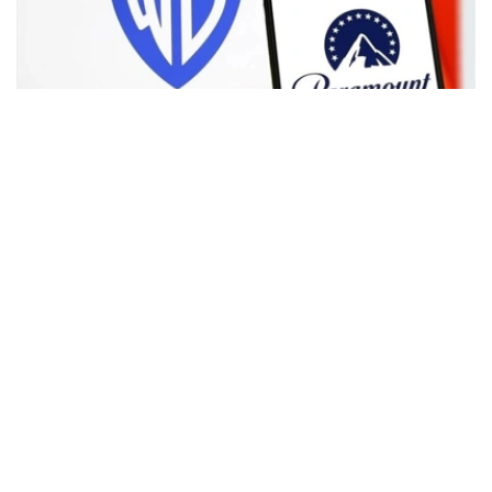
Фото: Аnadolu
根据路透社报道，英国政府表示，在派拉蒙强化了对节目编
排和新闻供给的保证后，政府将不对该交易进行干预。
此前，尽管该交易已获美国和中国等多地监管机构的批准，
但英国政府曾在6月份表示，倾向于对该交易进行干预，并
可能对其发起公共利益调查。
政府指出，派拉蒙天舞首席执行官埃里森（David Ellison）
所提供的保证，已解决英国文化、媒体和体育大臣南迪
（Lisa Nandy）的担忧，这些保证将转化为具有法律约束
力的承诺。