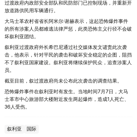
过渡政府内政部安全部队和民防部门已控制现场，并重新开
放道路供民用车辆通行。
大马士革农村省省长阿米尔·谢赫表示，这起恐怖爆炸事件
的所有涉案人员都难逃法律严惩，此类恐怖主义行径不会破
坏叙利亚团结。
叙利亚过渡政府外长希巴尼通过社交媒体发文谴责此次袭
击，他表示，针对平民的袭击和破坏安全稳定的企图，阻挡
不了叙利亚国家建设。叙利亚将继续保护民众，追查涉案人
员。
截至目前，叙过渡政府尚未公布此次袭击的调查结果。
恐怖爆炸事件在叙利亚时有发生。当地时间7月7日，大马
士革市中心旅游部大楼附近发生两起爆炸，造成1人死亡、
36人受伤。
叙利亚
国际