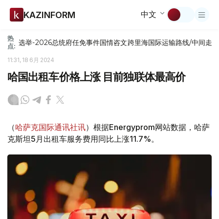
中文
KAZINFORM
热
选举-2026
总统府
任免
事件
国情咨文
跨里海国际运输路线/中间走
点:
11:31, 18 6月 2024
哈国出租车价格上涨 目前独联体最高价
（
哈萨克国际通讯社讯
）根据Energyprom网站数据，哈萨
克斯坦5月出租车服务费用同比上涨11.7%。