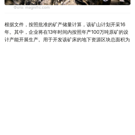
Фото: magnific.com
根据文件，按照批准的矿产储量计算，该矿山计划开采16
年。其中，企业将在13年时间内按照年产100万吨原矿的设
计产能开展生产。用于开发该矿床的地下资源区块总面积为
4.499平方公里。
“矿山总体生产能力确定为年产100万吨，之后产量
将逐步下降。根据设计阶段确定的矿产储量，矿山使
用年限为16年。其中，自按照设计产能（年产100万
吨）启动采矿作业之日起，矿山将运行13年。”文件
指出。
值得一提的是，矿产开采计划于2028年启动。在此之前，
项目方计划建设用于加工开采矿石的选矿厂，同时开展为期
一年的矿山基建工程和矿山准备工程。正式开始采矿后，这
些工作还将与矿山生产同步进行。
“采用地下开采方式时，剥离工作分为矿山基建工程