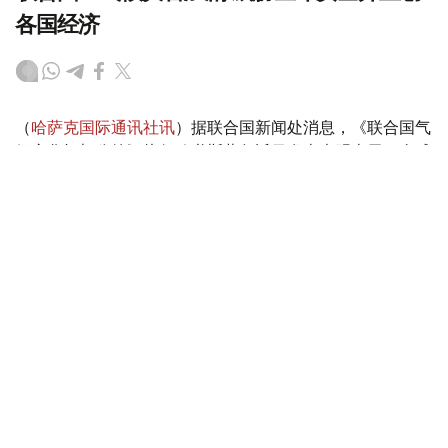
各国经济
（
哈萨克国际通讯社讯
）据联合国新闻处消息，《联合国气
候变化框架公约》执行秘书斯蒂尔近日发表声明表示，全球
各地由气候变化驱动的灾害正在加剧，威胁生命安全并重创
各国经济。他警告说，“气候警报正从四面八方传来，响彻
云霄”。