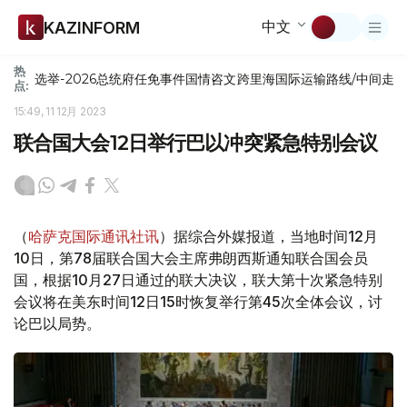
中文
KAZINFORM
热
选举-2026
总统府
任免
事件
国情咨文
跨里海国际运输路线/中间走
点:
15:49, 11 12月 2023
联合国大会12日举行巴以冲突紧急特别会议
（
哈萨克国际通讯社讯
）据综合外媒报道，当地时间12月
10日，第78届联合国大会主席弗朗西斯通知联合国会员
国，根据10月27日通过的联大决议，联大第十次紧急特别
会议将在美东时间12日15时恢复举行第45次全体会议，讨
论巴以局势。