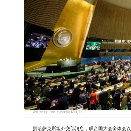
Фото: пресс-служба МИД РК
据哈萨克斯坦外交部消息，联合国大会全体会议