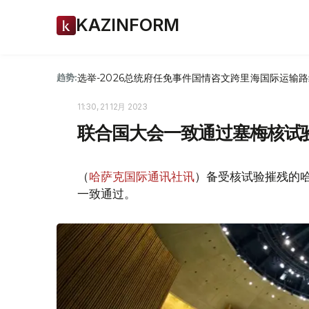
KAZINFORM
选举-2026
总统府
任免
事件
国情咨文
跨里海国际运输路
趋势:
11:30, 21 12月 2023
联合国大会一致通过塞梅核试
（
哈萨克国际通讯社讯
）备受核试验摧残的
一致通过。