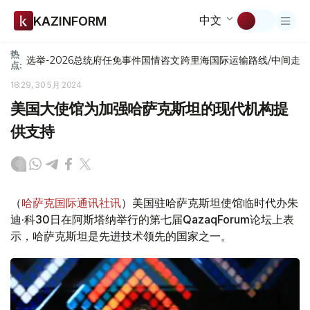
中文
KAZINFORM
热
选举-2026
总统府
任免
事件
国情咨文
跨里海国际运输路线/中间走
点:
18:29, 30 5月 2024
美国大使馆为加强哈萨克斯坦的现代机构提
供支持
（
哈萨克国际通讯社讯
）美国驻哈萨克斯坦使馆临时代办朱
迪·科30日在阿斯塔纳举行的第七届QazaqForum论坛上表
示，哈萨克斯坦是先进技术领先的国家之一。