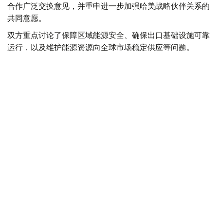
合作广泛交换意见，并重申进一步加强哈美战略伙伴关系的
共同意愿。
双方重点讨论了保障区域能源安全、确保出口基础设施可靠
运行，以及维护能源资源向全球市场稳定供应等问题。
会谈结束后，双方表示愿继续在战略能源伙伴关系框架下保
持积极对话，进一步发展互利合作、吸引投资，并推动能源
领域联合倡议落地。
哈萨克斯坦与美国
外交
能源
达娜 努尔巴克提
编译
08:56, 30 7月 2026
哈美讨论G20峰会筹备及里海管道联盟相关