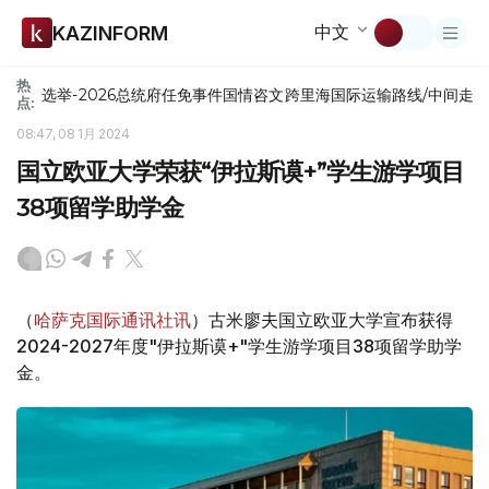
中文
KAZINFORM
热
选举-2026
总统府
任免
事件
国情咨文
跨里海国际运输路线/中间走
点:
08:47, 08 1月 2024
国立欧亚大学荣获“伊拉斯谟+”学生游学项目
38项留学助学金
（
哈萨克国际通讯社讯
）古米廖夫国立欧亚大学宣布获得
2024-2027年度"伊拉斯谟+"学生游学项目38项留学助学
金。