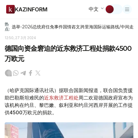
中文
KAZINFORM
热
选举-2026
总统府
任免
事件
国情咨文
跨里海国际运输路线/中间走
点:
12:50, 27 3月 2024
德国向资金窘迫的近东救济工程处捐款4500
万欧元
（哈萨克国际通讯社讯）据联合国新闻报道，联合国负责援
助巴勒斯坦难民的
近东救济工程处
周二欢迎德国政府宣布为
该机构在约旦、黎巴嫩、叙利亚和约旦河西岸开展的工作提
供4500万欧元的捐款。