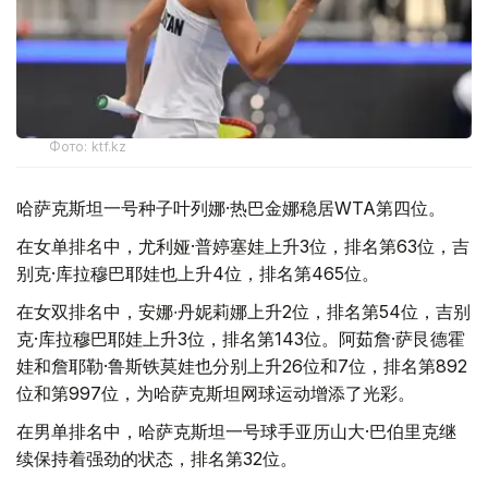
Фото: ktf.kz
哈萨克斯坦一号种子叶列娜·热巴金娜稳居WTA第四位。
在女单排名中，尤利娅·普婷塞娃上升3位，排名第63位，吉
别克·库拉穆巴耶娃也上升4位，排名第465位。
在女双排名中，安娜∙丹妮莉娜上升2位，排名第54位，吉别
克·库拉穆巴耶娃上升3位，排名第143位。阿茹詹·萨艮德霍
娃和詹耶勒·鲁斯铁莫娃也分别上升26位和7位，排名第892
位和第997位，为哈萨克斯坦网球运动增添了光彩。
在男单排名中，哈萨克斯坦一号球手亚历山大·巴伯里克继
续保持着强劲的状态，排名第32位。