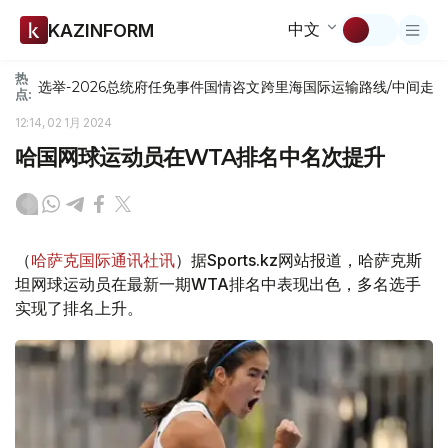
中文
KAZINFORM
热
选举-2026
总统府
任免
事件
国情咨文
跨里海国际运输路线/中间走
点:
12:14, 02 1月 2024
哈国网球运动员在WTA排名中名次提升
（
哈萨克国际通讯社讯
）据Sports.kz网站报道，哈萨克斯
坦网球运动员在最新一期WTA排名中表现出色，多名选手
实现了排名上升。