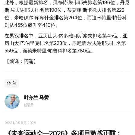
此外，根据最新排名，贝布特·朱卡耶夫排名第186位，丹尼
斯·埃夫谢耶夫排名第190位，蒂莫菲·斯卡托夫排名第222
位，米哈伊尔·库库什金排名第264位，而迪米特里·帕普科
则从455位飙升至419位。
在男双排名中，亚历山大·内多维耶斯索夫排名第45位，亚
历山大·巴伯里克排名第223位，丹尼斯·埃夫谢耶夫排名第
559位，而德米特里·帕普科排名第780位。
【编译：阿遥】
体育
叶尔兰 马赞
编译
09:31, 06 8月 2026
《未来运动会—2026》多项目激战正酣：