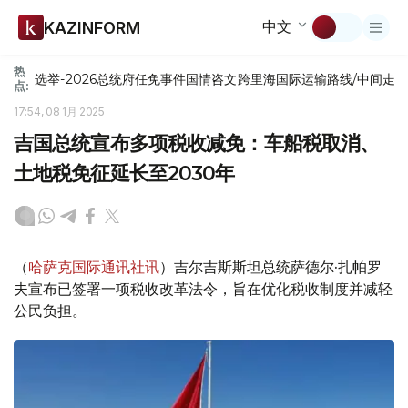
中文
KAZINFORM
热
选举-2026
总统府
任免
事件
国情咨文
跨里海国际运输路线/中间走
点:
17:54, 08 1月 2025
吉国总统宣布多项税收减免：车船税取消、
土地税免征延长至2030年
（
哈萨克国际通讯社讯
）吉尔吉斯斯坦总统萨德尔·扎帕罗
夫宣布已签署一项税收改革法令，旨在优化税收制度并减轻
公民负担。